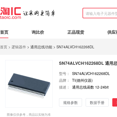
首页
询比价
正品现货
供应
首页 >
逻辑器件
> 通用总线功能
> SN74ALVCH162268DL
SN74ALVCH162268DL
通用
型号：
SN74ALVCH162268DL
品牌：
TI(德州仪器)
描述：
通用总线函数 12-24bit
规格参数
数据手册
图像仅供参考，商品以实物为准