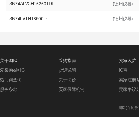
SN74ALVCH162601DL
TI(德州仪器)
SN74LVTH16500DL
TI(德州仪器)
关于淘IC
采购指南
卖家入驻
爱采购&淘IC
货源说明
IC宝
热门词查询
关于询价
卖家注册
服务条款
买家保障机制
卖家争议
淘IC(百度